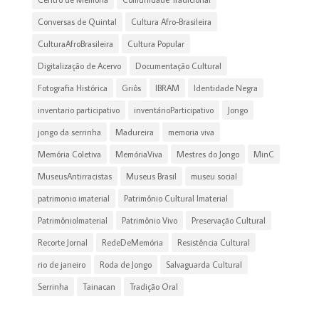
Conversas de Quintal
Cultura Afro-Brasileira
CulturaAfroBrasileira
Cultura Popular
Digitalização de Acervo
Documentação Cultural
Fotografia Histórica
Griôs
IBRAM
Identidade Negra
inventario participativo
inventárioParticipativo
Jongo
jongo da serrinha
Madureira
memoria viva
Memória Coletiva
MemóriaViva
Mestres do Jongo
MinC
MuseusAntirracistas
Museus Brasil
museu social
patrimonio imaterial
Patrimônio Cultural Imaterial
PatrimônioImaterial
Patrimônio Vivo
Preservação Cultural
Recorte Jornal
RedeDeMemória
Resistência Cultural
rio de janeiro
Roda de Jongo
Salvaguarda Cultural
Serrinha
Tainacan
Tradição Oral