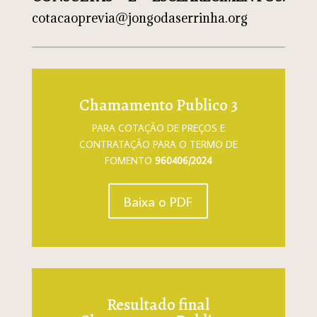
cotacaoprevia@jongodaserrinha.org
Chamamento Publico 3
PARA COTAÇÃO DE PREÇOS E
CONTRATAÇÃO PARA O TERMO DE
FOMENTO
960406/2024
Baixa o PDF
Resultado final