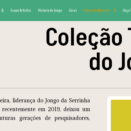
Grupo Artistico
Historia do Jongo
Livros
Centro de Memoria
Ouça 
Coleção 
do 
eira, liderança do Jongo da Serrinha
a recentemente em 2019, deixou um
uturas gerações de pesquisadores,