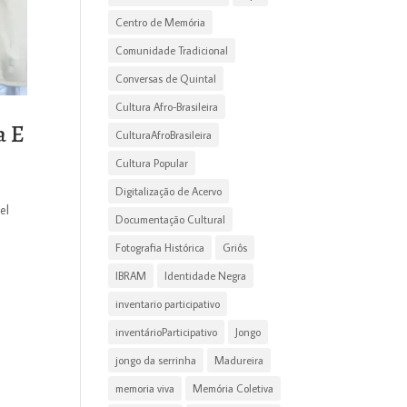
Centro de Memória
Comunidade Tradicional
Conversas de Quintal
Cultura Afro-Brasileira
a E
CulturaAfroBrasileira
Cultura Popular
s
Digitalização de Acervo
el
Documentação Cultural
Fotografia Histórica
Griôs
IBRAM
Identidade Negra
inventario participativo
inventárioParticipativo
Jongo
jongo da serrinha
Madureira
memoria viva
Memória Coletiva