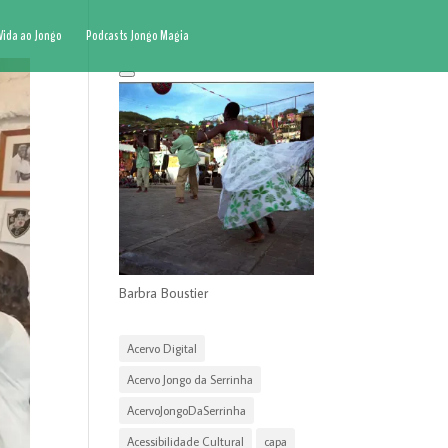
Vida ao Jongo
Podcasts Jongo Magia
Barbra Boustier
Acervo Digital
Acervo Jongo da Serrinha
AcervoJongoDaSerrinha
Acessibilidade Cultural
capa