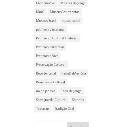
MemóriaViva
Mestres do Jongo
MinC
MuseusAntirracistas
Museus Brasil
museu social
patrimonio imaterial
Patrimônio Cultural Imaterial
PatrimônioImaterial
Patrimônio Vivo
Preservação Cultural
Recorte Jornal
RedeDeMemória
Resistência Cultural
rio de janeiro
Roda de Jongo
Salvaguarda Cultural
Serrinha
Tainacan
Tradição Oral