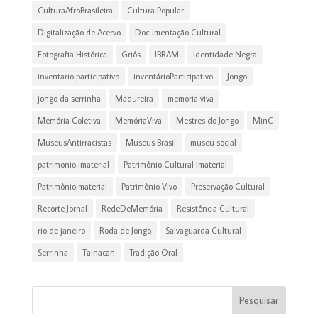
CulturaAfroBrasileira
Cultura Popular
Digitalização de Acervo
Documentação Cultural
Fotografia Histórica
Griôs
IBRAM
Identidade Negra
inventario participativo
inventárioParticipativo
Jongo
jongo da serrinha
Madureira
memoria viva
Memória Coletiva
MemóriaViva
Mestres do Jongo
MinC
MuseusAntirracistas
Museus Brasil
museu social
patrimonio imaterial
Patrimônio Cultural Imaterial
PatrimônioImaterial
Patrimônio Vivo
Preservação Cultural
Recorte Jornal
RedeDeMemória
Resistência Cultural
rio de janeiro
Roda de Jongo
Salvaguarda Cultural
Serrinha
Tainacan
Tradição Oral
Pesquisar