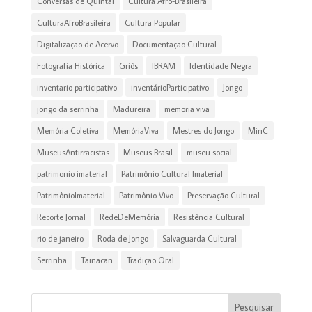
Conversas de Quintal
Cultura Afro-Brasileira
CulturaAfroBrasileira
Cultura Popular
Digitalização de Acervo
Documentação Cultural
Fotografia Histórica
Griôs
IBRAM
Identidade Negra
inventario participativo
inventárioParticipativo
Jongo
jongo da serrinha
Madureira
memoria viva
Memória Coletiva
MemóriaViva
Mestres do Jongo
MinC
MuseusAntirracistas
Museus Brasil
museu social
patrimonio imaterial
Patrimônio Cultural Imaterial
PatrimônioImaterial
Patrimônio Vivo
Preservação Cultural
Recorte Jornal
RedeDeMemória
Resistência Cultural
rio de janeiro
Roda de Jongo
Salvaguarda Cultural
Serrinha
Tainacan
Tradição Oral
Pesquisar